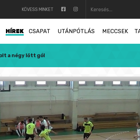
KÖVESS MINKET
HÍREK
CSAPAT
UTÁNPÓTLÁS
MECCSEK
T
lt a négy lőtt gól