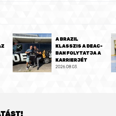
A BRAZIL
AZ
KLASSZIS A DEAC-
BAN FOLYTATJA A
KARRIERJÉT
2026.08.03.
TÁST!