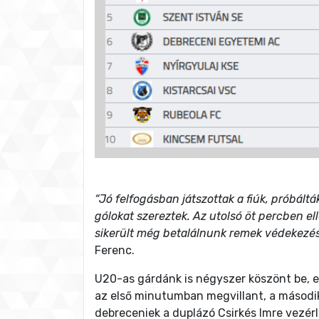
“Jó felfogásban játszottak a fiúk, próbáltá
gólokat szereztek. Az utolsó öt percben ell
sikerült még betalálnunk remek védekezés
Ferenc.
U20-as gárdánk is négyszer köszönt be, e
az első minutumban megvillant, a második
debreceniek a duplázó Csirkés Imre vezér