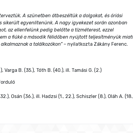
terveztük. A szünetben átbeszéltük a dolgokat, és óriási
s sikerült egyenlítenünk. A nagy igyekezet során azonban
t, az ellenfelünk pedig belőtte a tízméterest, ezzel
m a fiúké a második félidőben nyújtott teljesítményük miatt
 alkalmaznak a találkozókon”
– nyilatkozta Zákány Ferenc.
, Varga B. (35.), Tóth B. (40.), ill. Tamási G. (2.)
forduló
32.), Osán (36.), ill. Hadzsi (1., 22.), Schiszler (8.), Oláh A. (18.