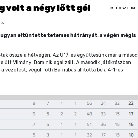
 volt a négy lőtt gól
MEGOSZTOM
.25.
ugyan eltüntette tetemes hátrányát, a végén mégis
aptak össze a hétvégén. Az U17-es együttesünk már a másod
előtt Vilmányi Dominik egalizált. A második játékrészben
 vezetést, végül Tóth Barnabás állította be a 4-1-es