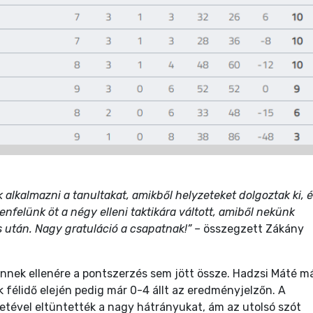
k alkalmazni a tanultakat, amikből helyzeteket dolgoztak ki, 
enfelünk öt a négy elleni taktikára váltott, amiből nekünk
 után. Nagy gratuláció a csapatnak!” –
összegzett Zákány
nnek ellenére a pontszerzés sem jött össze. Hadzsi Máté m
 félidő elején pedig már 0-4 állt az eredményjelzőn. A
letével eltüntették a nagy hátrányukat, ám az utolsó szót