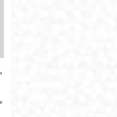
és
ár