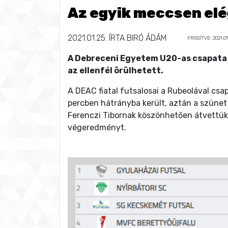
Az egyik meccsen elég
2021.01.25.
ÍRTA
BIRÓ ÁDÁM
FRISSÍTVE: 2021.01
A Debreceni Egyetem U20-as csapata 
az ellenfél örülhetett.
A DEAC fiatal futsalosai a Rubeolával cs
percben hátrányba került, aztán a szünet 
Ferenczi Tibornak köszönhetően átvettük a
végeredményt.