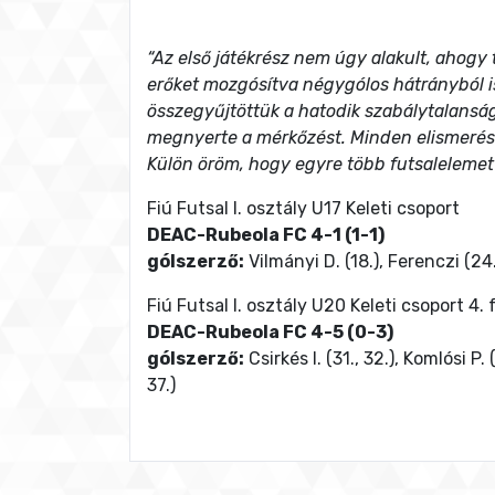
“Az első játékrész nem úgy alakult, ahogy 
erőket mozgósítva négygólos hátrányból i
összegyűjtöttük a hatodik szabálytalanságo
megnyerte a mérkőzést. Minden elismerése
Külön öröm, hogy egyre több futsalelemet
Fiú Futsal I. osztály U17 Keleti csoport
DEAC-Rubeola FC 4-1 (1-1)
gólszerző:
Vilmányi D. (18.), Ferenczi (24.)
Fiú Futsal I. osztály U20 Keleti csoport 4. 
DEAC-Rubeola FC 4-5 (0-3)
gólszerző:
Csirkés I. (31., 32.), Komlósi P. (
37.)