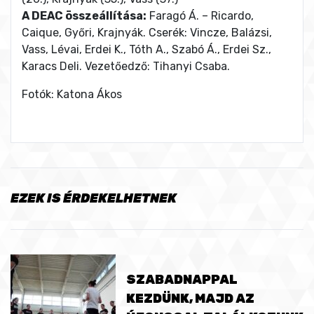
A DEAC összeállítása:
Faragó Á. – Ricardo,
Caique, Győri, Krajnyák. Cserék: Vincze, Balázsi,
Vass, Lévai, Erdei K., Tóth A., Szabó Á., Erdei Sz.,
Karacs Deli. Vezetőedző: Tihanyi Csaba.
Fotók: Katona Ákos
EZEK IS ÉRDEKELHETNEK
SZABADNAPPAL
KEZDÜNK, MAJD AZ