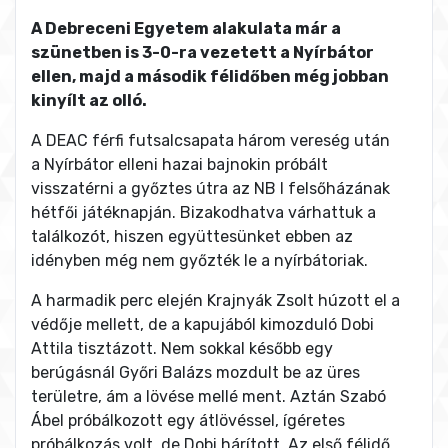
A Debreceni Egyetem alakulata már a
szünetben is 3-0-ra vezetett a Nyírbátor
ellen, majd a második félidőben még jobban
kinyílt az olló.
A DEAC férfi futsalcsapata három vereség után
a Nyírbátor elleni hazai bajnokin próbált
visszatérni a győztes útra az NB I felsőházának
hétfői játéknapján. Bizakodhatva várhattuk a
találkozót, hiszen együttesünket ebben az
idényben még nem győzték le a nyírbátoriak.
A harmadik perc elején Krajnyák Zsolt húzott el a
védője mellett, de a kapujából kimozduló Dobi
Attila tisztázott. Nem sokkal később egy
berúgásnál Győri Balázs mozdult be az üres
területre, ám a lövése mellé ment. Aztán Szabó
Ábel próbálkozott egy átlövéssel, ígéretes
próbálkozás volt, de Dobi hárított. Az első félidő