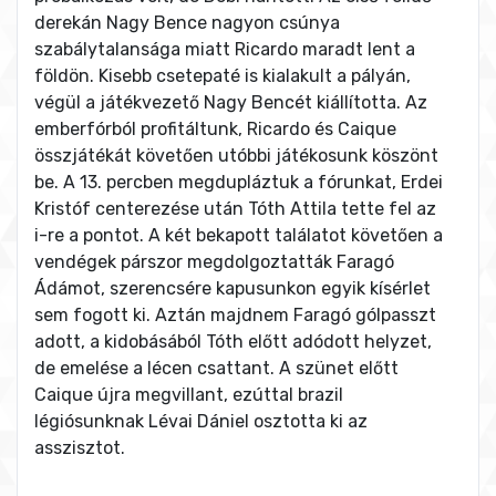
derekán Nagy Bence nagyon csúnya
szabálytalansága miatt Ricardo maradt lent a
földön. Kisebb csetepaté is kialakult a pályán,
végül a játékvezető Nagy Bencét kiállította. Az
emberfórból profitáltunk, Ricardo és Caique
összjátékát követően utóbbi játékosunk köszönt
be. A 13. percben megdupláztuk a fórunkat, Erdei
Kristóf centerezése után Tóth Attila tette fel az
i-re a pontot. A két bekapott találatot követően a
vendégek párszor megdolgoztatták Faragó
Ádámot, szerencsére kapusunkon egyik kísérlet
sem fogott ki. Aztán majdnem Faragó gólpasszt
adott, a kidobásából Tóth előtt adódott helyzet,
de emelése a lécen csattant. A szünet előtt
Caique újra megvillant, ezúttal brazil
légiósunknak Lévai Dániel osztotta ki az
asszisztot.