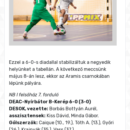
Ezzel a 6-0-s diadallal stabilizáltuk a negyedik
helyünket a tabellán. A következő meccsünk
május 8-án lesz, ekkor az Aramis csarnokában
lépünk pályára.
NB I felsőház 7. forduló
DEAC-Nyírbátor B-Kerép 6-0 (3-0)
DESOK, vezette:
Borbás Bottyán Aurél,
asszisztensek:
Kiss Dávid, Minda Gábor.
Gólszerzők:
Caique (10., 19.), Tóth A. (13.), Győri
(26.), Krajnyák (35.), Vass (37.)