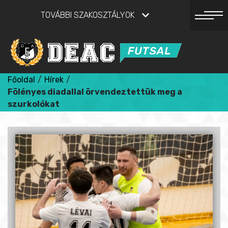
TOVÁBBI SZAKOSZTÁLYOK
Főoldal
/
Hírek
/
Fölényes diadallal örvendeztettük meg a
szurkolókat