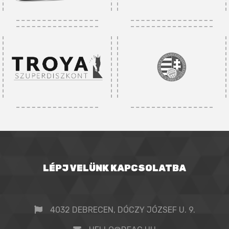
LÉPJ VELÜNK KAPCSOLATBA
4032 DEBRECEN, DÓCZY JÓZSEF U. 9.