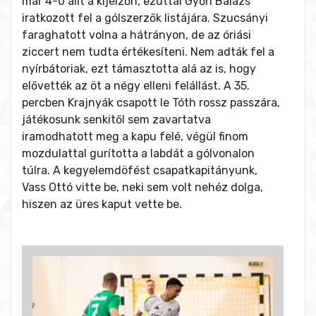
már 4-0 állt a kijelzőn, ezúttal Győri Balázs
iratkozott fel a gólszerzők listájára. Szucsányi
faraghatott volna a hátrányon, de az óriási
ziccert nem tudta értékesíteni. Nem adták fel a
nyírbátoriak, ezt támasztotta alá az is, hogy
elővették az öt a négy elleni felállást. A 35.
percben Krajnyák csapott le Tóth rossz passzára,
játékosunk senkitől sem zavartatva
iramodhatott meg a kapu felé, végül finom
mozdulattal gurította a labdát a gólvonalon
túlra. A kegyelemdöfést csapatkapitányunk,
Vass Ottó vitte be, neki sem volt nehéz dolga,
hiszen az üres kaput vette be.