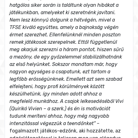
hatgólos siker során is találtunk olyan hibákat a
játékunkban, amelyeket ki szeretnénk javítani.
Nem lesz könnyű dolgunk a hétvégén, mivel a
TFSE kiváló együttes, amely a bajnokság végén
érmet szerezhet. Ellenfelünknél minden poszton
remek játékosok szerepelnek. Ettől függetlenül
meg akarjuk szerezni a három pontot, hiszen sűrű
a mezőny, de egy győzelemmel stabilizálhatnánk
az első helyünket. Sokszor mondtam már, hogy
nagyon egységes a csapatunk, ezt tartom a
legfőbb erősségünknek. Emellett azt sem szabad
elfelejteni, hogy profi körülmények között
készülhetünk, így minden adott ahhoz a
megfelelő munkához. A csajok lelkesedéséből Vivi
(Quirikó Vivien – a szerk.) és én is motivációt
tudunk meríteni ahhoz, hogy még nagyobb
intenzitással végezzük a teendőnket”
–
fogalmazott játékos-edzőnk, aki hozzátette, az