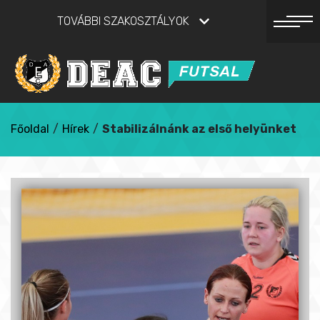
TOVÁBBI SZAKOSZTÁLYOK
Főoldal
/
Hírek
/
Stabilizálnánk az első helyünket