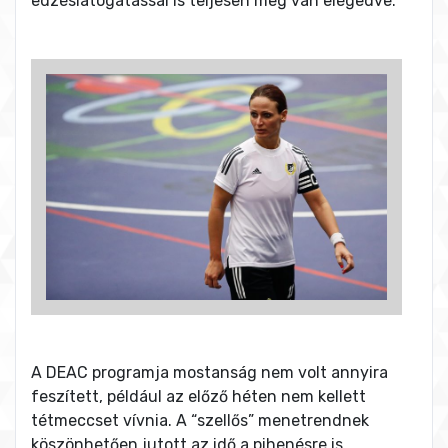
edzéslátogatással is teljesen meg van elégedve.
A DEAC programja mostanság nem volt annyira
feszített, például az előző héten nem kellett
tétmeccset vívnia. A “szellős” menetrendnek
köszönhetően jutott az idő a pihenésre is.