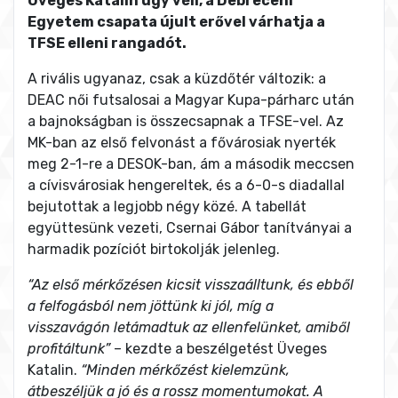
Üveges Katalin úgy véli, a Debreceni
Egyetem csapata újult erővel várhatja a
TFSE elleni rangadót.
A rivális ugyanaz, csak a küzdőtér változik: a
DEAC női futsalosai a Magyar Kupa-párharc után
a bajnokságban is összecsapnak a TFSE-vel. Az
MK-ban az első felvonást a fővárosiak nyerték
meg 2-1-re a DESOK-ban, ám a második meccsen
a cívisvárosiak hengereltek, és a 6-0-s diadallal
bejutottak a legjobb négy közé. A tabellát
együttesünk vezeti, Csernai Gábor tanítványai a
harmadik pozíciót birtokolják jelenleg.
“Az első mérkőzésen kicsit visszaálltunk, és ebből
a felfogásból nem jöttünk ki jól, míg a
visszavágón letámadtuk az ellenfelünket, amiből
profitáltunk”
– kezdte a beszélgetést Üveges
Katalin.
“Minden mérkőzést kielemzünk,
átbeszéljük a jó és a rossz momentumokat. A