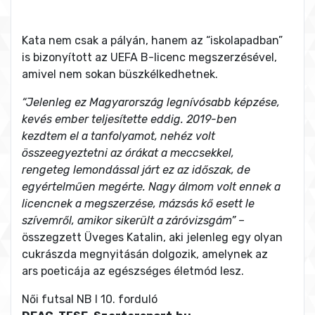
Kata nem csak a pályán, hanem az “iskolapadban”
is bizonyított az UEFA B-licenc megszerzésével,
amivel nem sokan büszkélkedhetnek.
“Jelenleg ez Magyarország legnívósabb képzése,
kevés ember teljesítette eddig. 2019-ben
kezdtem el a tanfolyamot, nehéz volt
összeegyeztetni az órákat a meccsekkel,
rengeteg lemondással járt ez az időszak, de
egyértelműen megérte. Nagy álmom volt ennek a
licencnek a megszerzése, mázsás kő esett le
szívemről, amikor sikerült a záróvizsgám”
–
összegzett Üveges Katalin, aki jelenleg egy olyan
cukrászda megnyitásán dolgozik, amelynek az
ars poeticája az egészséges életmód lesz.
Női futsal NB I 10. forduló