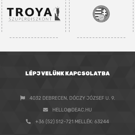
LÉPJ VELÜNK KAPCSOLATBA
4032 DEBRECEN, DÓCZY JÓZSEF U. 9.
HELLO@DEAC.HU
+36 (52) 512-721 MELLÉK: 63244